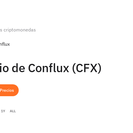
as criptomonedas
nflux
io de Conflux (CFX)
 Precios
1Y
ALL