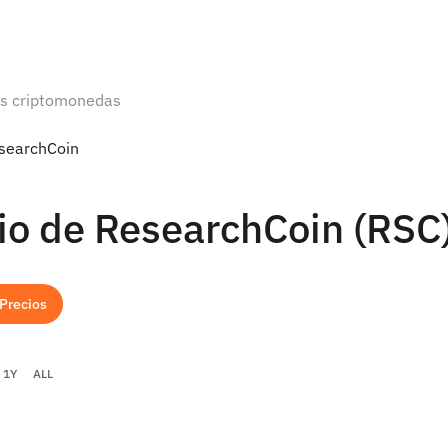
as criptomonedas
esearchCoin
io de ResearchCoin (RSC
 Precios
1Y
ALL