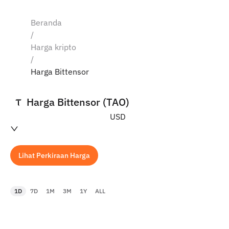
Beranda
/
Harga kripto
/
Harga Bittensor
Harga Bittensor (TAO)
USD
Lihat Perkiraan Harga
1D
7D
1M
3M
1Y
ALL