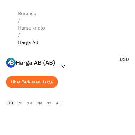
Beranda
/
Harga kripto
/
Harga AB
USD
Harga AB (AB)
Lihat Perkiraan Harga
1D
7D
1M
3M
1Y
ALL