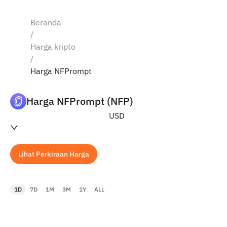
Beranda
/
Harga kripto
/
Harga NFPrompt
Harga NFPrompt (NFP)
USD
Lihat Perkiraan Harga
1D
7D
1M
3M
1Y
ALL