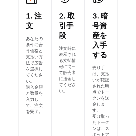
1.
注
2.
取
3.
暗
文
引手
号資
段
産を
あなたの
入手
条件に合
注文時に
う価格と
する
表示され
支払い方
る支払情
法で広告
報に従っ
売り手
を選択し
て販売者
は、支払
てくださ
に送金し
いが確認
い。
てくださ
された時
購入金額
い。
点でトー
と数量を
クンを送
入力し
金しま
て、注文
す。
を完了。
受け取っ
たトーク
ンは、ス
ポットア