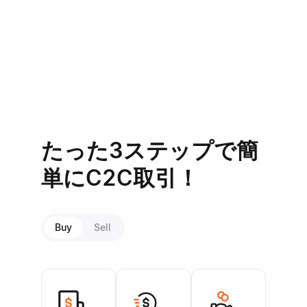
API管理
紹介
設定
たった3ステップで簡
単にC2C取引！
Buy
Sell