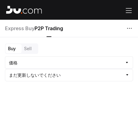
Express Buy
P2P Trading
Ju.com App
ダウンロード
最も信頼できる暗号通貨取引所
Buy
Sell
ログイン
登録
価格
まだ更新しないでください
概要
安全にログアウト
本人確認
セキュリティセンター