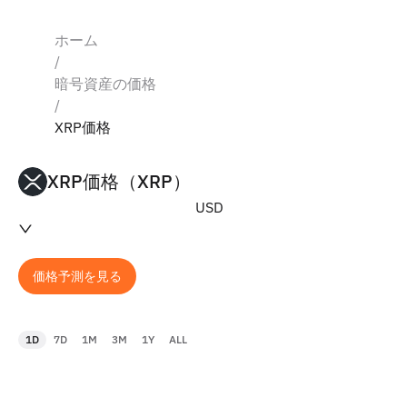
ホーム
/
暗号資産の価格
/
XRP価格
XRP価格（XRP）
USD
価格予測を見る
1D
7D
1M
3M
1Y
ALL