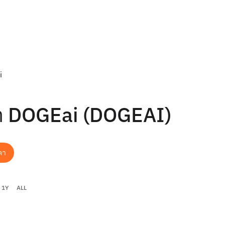
i
า DOGEai (DOGEAI)
คา
1Y
ALL