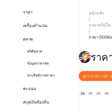
ราคา
หน้าหลัก
/
ราคาคริปโต
เครื่องคำนวณ
/
ราคา DOGEa
ตลาด
สถิติตลาด
ราค
ข้อมูลราคาสด
ประสิทธิภาพราคา
ดูการคาดการณ์รา
คะแนน
1D
7D
1M
3M
สกุลเงินท้องถิ่น