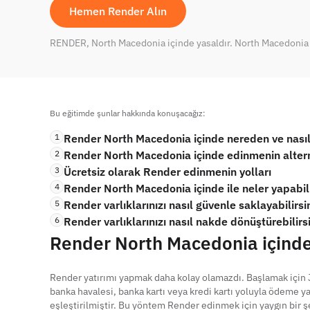
Hemen Render Alın
RENDER, North Macedonia içinde yasaldır. North Macedonia iç
Bu eğitimde şunlar hakkında konuşacağız:
1
Render North Macedonia içinde nereden ve nasıl 
2
Render North Macedonia içinde edinmenin altern
3
Ücretsiz olarak Render edinmenin yolları
4
Render North Macedonia içinde ile neler yapabili
5
Render varlıklarınızı nasıl güvenle saklayabilirsi
6
Render varlıklarınızı nasıl nakde dönüştürebilirs
Render North Macedonia içinde 
Render yatırımı yapmak daha kolay olamazdı. Başlamak için 
banka havalesi, banka kartı veya kredi kartı yoluyla ödeme 
eşleştirilmiştir. Bu yöntem Render edinmek için yaygın bir 