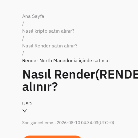
Ana Sayfa
/
Nasıl kripto satın alınır?
/
Nasıl Render satın alınır?
/
Render North Macedonia içinde satın al
Nasıl Render(RENDE
alınır?
USD
Son güncelleme:
:
2026-08-10 04:34:03
(UTC+0)