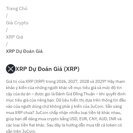
Trang Chủ
/
Giá Crypto
/
XRP Giá
/
XRP Dự Đoán Giá
XRP Dự Đoán Giá (XRP)
Giá trị của XRP (XRP) trong 2026, 2027, 2028 và 2029? Hãy tham
khảo ý kiến ​​của những người khác về mục tiêu giá và mức độ tin
cậy của dự án – được gọi là Đánh Giá Đồng Thuận – khi quyết định
mục tiêu giá của riêng bạn. Dữ liệu hiển thị dựa trên thông tin đầu
vào của người dùng chứ không phải ý kiến ​​của JuCoin. Sẵn sàng
mua XRP chưa? JuCoin chấp nhận nhiều loại tiền tệ khác nhau,
giúp bạn dễ dàng mua crypto bằng USD, EUR, CNY, AUD, INR và
các loại tiền fiat khác. Sau đây là hướng dẫn mua tất cả token có
sẵn trên JuCoin.