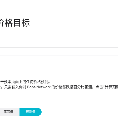
A）价格目标
不会干预本页面上的任何价格预测。
输入你对 Boba Network 的价格涨跌幅百分比预测，点击“计算预
实际值
预测值