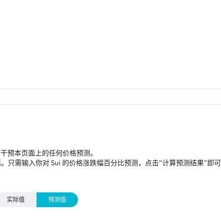
不会干预本页面上的任何价格预测。
只需输入你对 Sui 的价格涨跌幅百分比预测，点击“计算预测结果”即
实际值
预测值